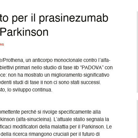
Deutsch
(
Tedes
sto per il prasinezumab
 Parkinson
ws
/Prothena, un anticorpo monoclonale contro l’alfa-
biettivi primari nello studio di fase IIb “PADOVA” con
ce: non ha mostrato un miglioramento significativo
enti studi di fase II non ci sono stati successi.
to, lo sviluppo continua.
mettente perché si rivolge specificamente alla
kinson (alfa-sinucleina). L’attuale stallo segnala la
fficaci modificatori della malattia per il Parkinson. Le
i della ricerca rimangono cruciali per il futuro di