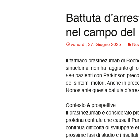
content
Battuta d’arre
nel campo del
venerdì, 27. Giugno 2025
Ne
Il farmaco prasinezumab di Roche
sinucleina, non ha raggiunto gli o
586 pazienti con Parkinson preco
dei sintomi motori. Anche in preced
Nonostante questa battuta d’arres
Contesto & prospettive:
Il prasinezumab è considerato pro
proteina centrale che causa il Par
continua difficoltà di sviluppare e
prossime fasi di studio e i risultat