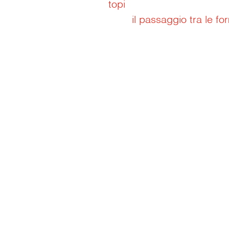
topi
navigation
il passaggio tra le f