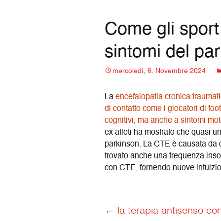
content
Come gli sport 
sintomi del pa
mercoledì, 6. Novembre 2024
La
encefalopatia cronica traumati
di contatto come i giocatori di fo
cognitivi, ma anche a sintomi moto
ex atleti ha mostrato che quasi un
parkinson. La CTE è causata da de
trovato anche una frequenza insol
con CTE, fornendo nuove intuizioni
Post
←
la terapia antisenso cont